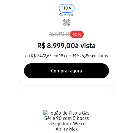
110 V
Cor
:
Inox
R$ 9.472,63
↓
5
%
R$
8
.
999
,
00
à vista
ou
R$ 9.472,63
em
18
x de
R$ 526,25
sem
juros
Comprar agora