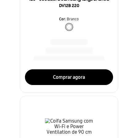
DV12B 220
Cor
:
Branco
Comprar agora