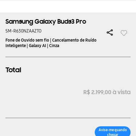
Samsung Galaxy Buds3 Pro
SM-R630NZAAZTO
Fone de Ouvido sem fio | Cancelamento de Ruído
Inteligente | Galaxy AI | Cinza
Total
R$
2
.
199
,
00
à vista
Avise-me quando
chegar