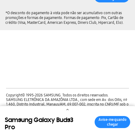
*O desconto do pagamento à vista pode não ser acumulativo com outras
promoções e formas de pagamento. Formas de pagamento: Pix, Cartão de
crédito (Visa, MasterCard, American Express, Diners Club, Hipercard, Elo).
Copyright© 1995-2026 SAMSUNG. Todos os direitos reservados.
SAMSUNG ELETRÔNICA DA AMAZÔNIA LTDA., com sede em Av. dos Oitis, nº
1.460, Distrito Industrial, Manaus/AM, 69.007-002, inscrita no CNPJ/MF sob o
nº. 00.280.273/0001-37.
Samsung Galaxy Buds3
Avise-me quando
ACESSIBILIDADE
chegar
Pro
SIGA NOS