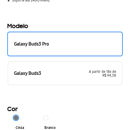
Suporte até 24bit/96kHz
Modelo
Galaxy Buds3 Pro
A partir de
18
x
de
Galaxy Buds3
R$
94
,
38
Cor
Cinza
Branco