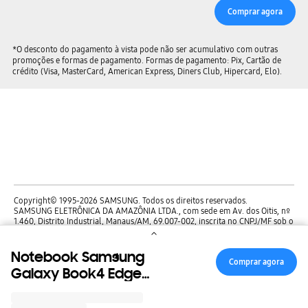
Comprar agora
*O desconto do pagamento à vista pode não ser acumulativo com outras
promoções e formas de pagamento. Formas de pagamento: Pix, Cartão de
crédito (Visa, MasterCard, American Express, Diners Club, Hipercard, Elo).
Copyright© 1995-2026 SAMSUNG. Todos os direitos reservados.
SAMSUNG ELETRÔNICA DA AMAZÔNIA LTDA., com sede em Av. dos Oitis, nº
1.460, Distrito Industrial, Manaus/AM, 69.007-002, inscrita no CNPJ/MF sob o
nº. 00.280.273/0001-37.
Notebook Samsung
Comprar agora
ACESSIBILIDADE
Galaxy Book4 Edge
SIGA NOS
Copilot+ PC com
Processador