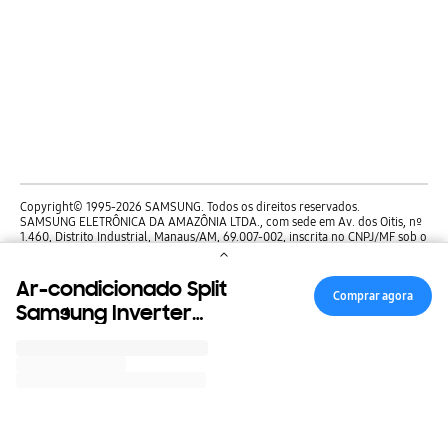
Copyright© 1995-2026 SAMSUNG. Todos os direitos reservados.
SAMSUNG ELETRÔNICA DA AMAZÔNIA LTDA., com sede em Av. dos Oitis, nº
1.460, Distrito Industrial, Manaus/AM, 69.007-002, inscrita no CNPJ/MF sob o
nº. 00.280.273/0001-37.
Ar-condicionado Split
Comprar agora
ACESSIBILIDADE
Samsung Inverter
SIGA NOS
WindFree Connect AI
18.000 BTUs Frio Sem
BRASIL
/
PORTUGÊS
Vento
Termos & Condições
AR18DYFAAWKNAZ