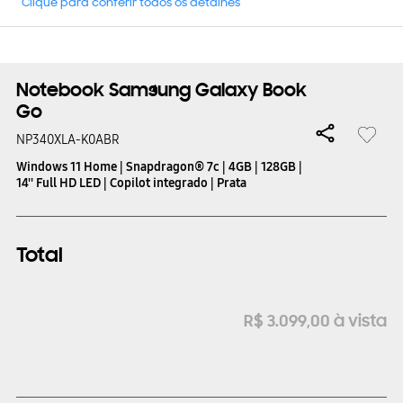
Clique para conferir todos os detalhes
Notebook Samsung Galaxy Book
Go
NP340XLA-K0ABR
Windows 11 Home | Snapdragon® 7c | 4GB | 128GB |
14'' Full HD LED | Copilot integrado | Prata
Total
R$
3
.
099
,
00
à vista