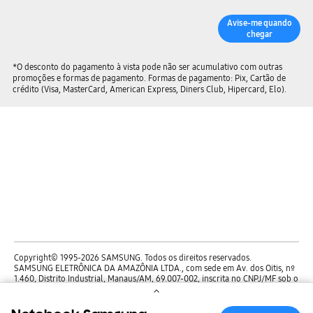
Avise-me quando
chegar
*O desconto do pagamento à vista pode não ser acumulativo com outras
promoções e formas de pagamento. Formas de pagamento: Pix, Cartão de
crédito (Visa, MasterCard, American Express, Diners Club, Hipercard, Elo).
Copyright© 1995-2026 SAMSUNG. Todos os direitos reservados.
SAMSUNG ELETRÔNICA DA AMAZÔNIA LTDA., com sede em Av. dos Oitis, nº
1.460, Distrito Industrial, Manaus/AM, 69.007-002, inscrita no CNPJ/MF sob o
nº. 00.280.273/0001-37.